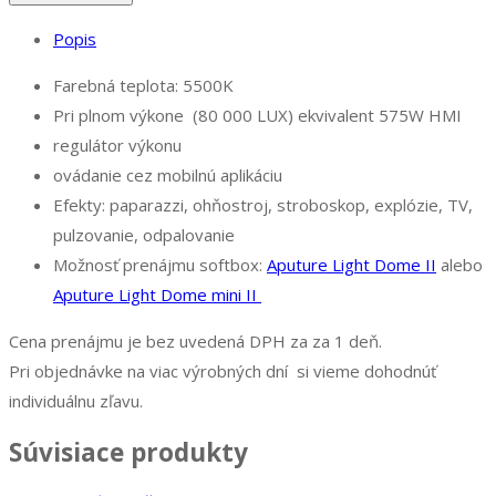
Popis
Farebná teplota: 5500K
Pri plnom výkone (80 000 LUX) ekvivalent 575W HMI
regulátor výkonu
ovádanie cez mobilnú aplikáciu
Efekty: paparazzi, ohňostroj, stroboskop, explózie, TV,
pulzovanie, odpalovanie
Možnosť prenájmu softbox:
Aputure Light Dome II
alebo
Aputure Light Dome mini II
Cena prenájmu je bez uvedená DPH za za 1 deň.
Pri objednávke na viac výrobných dní si vieme dohodnúť
individuálnu zľavu.
Súvisiace produkty