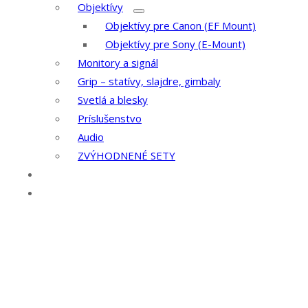
Objektívy
Objektívy pre Canon (EF Mount)
Objektívy pre Sony (E-Mount)
Monitory a signál
Grip – statívy, slajdre, gimbaly
Svetlá a blesky
Príslušenstvo
Audio
ZVÝHODNENÉ SETY
Kontakt
Služby