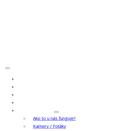
Facebook
Instagram
Youtube
Menu
Služby
Letecké zábery
LIVE stream
Portfólio
Prenájom techniky
Ako to u nás funguje?
Kamery / Foťáky