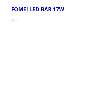
FOMEI LED BAR 17W
20
€
Kontakt
Power studio s.r.o.
+421 910 910 707
info@powerstudio.sk