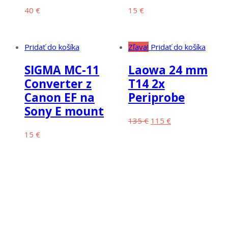
40
€
15
€
Pridať do košíka
Zľava!
Pridať do košíka
SIGMA MC-11
Laowa 24 mm
Converter z
T14 2x
Canon EF na
Periprobe
Sony E mount
Original
Current
135
€
115
€
price
price
15
€
was:
is:
Kontakt
135 €.
115 €.
Power studio s.r.o.