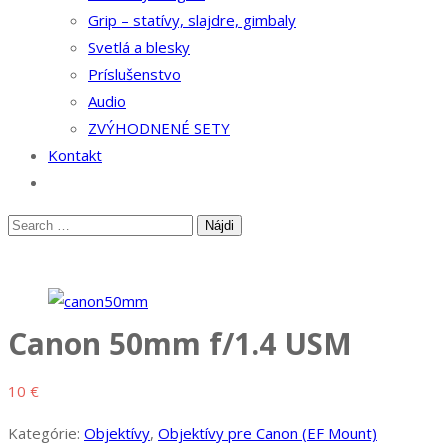
Grip – statívy, slajdre, gimbaly
Svetlá a blesky
Príslušenstvo
Audio
ZVÝHODNENÉ SETY
Kontakt
Canon 50mm f/1.4 USM
10
€
Kategórie:
Objektívy
,
Objektívy pre Canon (EF Mount)