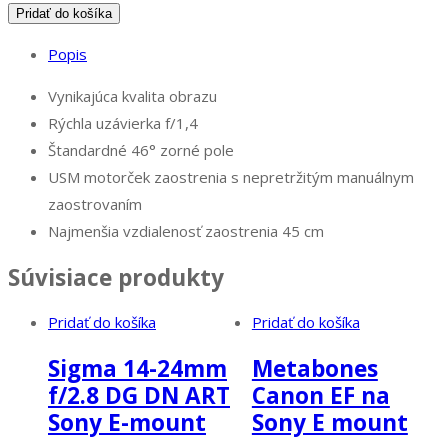
množstvo
Pridať do košíka
Canon
Popis
50mm
f/1.4
Vynikajúca kvalita obrazu
USM
Rýchla uzávierka f/1,4
Štandardné 46° zorné pole
USM motorček zaostrenia s nepretržitým manuálnym
zaostrovaním
Najmenšia vzdialenosť zaostrenia 45 cm
Súvisiace produkty
Pridať do košíka
Pridať do košíka
Sigma 14-24mm
Metabones
f/2.8 DG DN ART
Canon EF na
Sony E-mount
Sony E mount