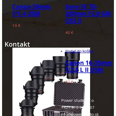
Canon 50mm
Sony FE 70-
f/1.4 USM
200mm F2.8 GM
OSS II
10
€
40
€
Kontakt
Pridať do košíka
Canon 16-35mm
f/2,8 L II USM
30
€
Power studio s.r.o.
+421 910 910 707
info@powerstudio.sk