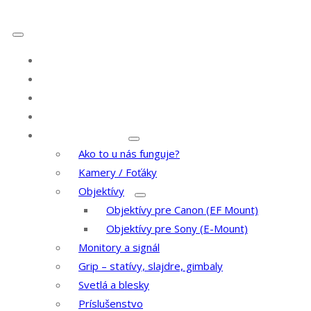
Služby
Letecké zábery
LIVE stream
Portfólio
Prenájom techniky
Ako to u nás funguje?
Kamery / Foťáky
Objektívy
Objektívy pre Canon (EF Mount)
Objektívy pre Sony (E-Mount)
Monitory a signál
Grip – statívy, slajdre, gimbaly
Svetlá a blesky
Príslušenstvo