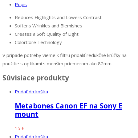
Popis
Black
Pro-
Reduces Highlights and Lowers Contrast
Mist
Softens Wrinkles and Blemishes
1/4
Creates a Soft Quality of Light
Filter
ColorCore Technology
V prípade potreby vieme k filtru pribaliť redukčné krúžky na
použitie s optikami s menším priemerom ako 82mm.
Súvisiace produkty
Pridať do košíka
Metabones Canon EF na Sony E
mount
15
€
Pridať do košíka