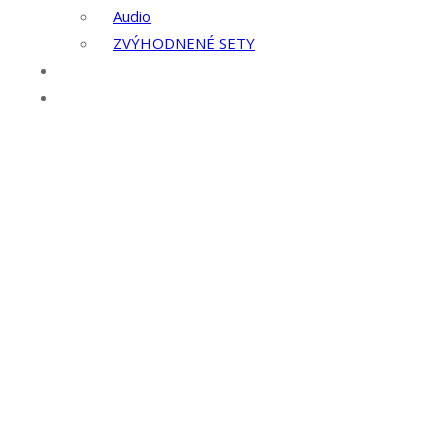
Audio
ZVÝHODNENÉ SETY
Kontakt
Služby
Letecké zábery
Prenájom techniky
Ostatné služby