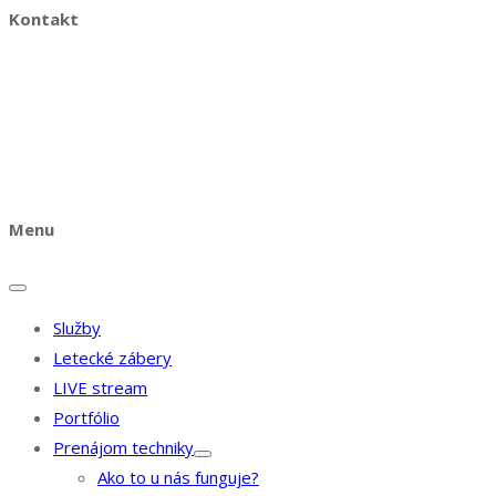
Kontakt
Power studio s.r.o.
+421 910 910 707
info@powerstudio.sk
Facebook
Instagram
Youtube
Menu
Služby
Letecké zábery
LIVE stream
Portfólio
Prenájom techniky
Ako to u nás funguje?